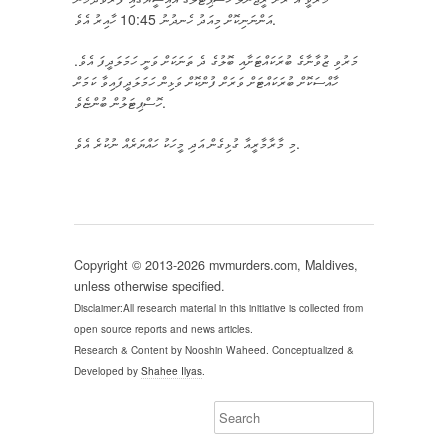
އަންނަނިކޮށް މިއަދު ހެނދުނު 10:45 ހާއިރު އެވެ.
މަރުވި ޒުވާނާގެ ބުރަކައްޓަށާއި ބޮލުގެ ދެ ތަނަކަށް ވަނީ ހަމަލަދީފަ އެވެ.
ހާއްސަކޮށް ބުރަކައްޓަށް ވަރަށް ފުންކޮށް ވަޅިން ހަމަލަދީފައިވާ ކަމަށް
ހޮސްޕިޓަލުން ބުންޏެވެ.
މި މާރާމާރީއާ ގުޅިގެން އަދި މީހަކު ހައްޔަރެއް ނުކުރެ އެވެ.
Copyright © 2013-2026 mvmurders.com, Maldives,
unless otherwise specified.
Disclaimer:All research material in this initiative is collected from
open source reports and news articles.
Research & Content by Nooshin Waheed. Conceptualized &
Developed by
Shahee Ilyas
.