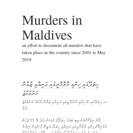
Murders in
Maldives
an effort to document all murders that have
taken place in the country since 2001 to May
2019
ހިތަދޫގައި ހިންގި މާރާމާރީގައި އަނިޔާވި ޒުވާނާ
މަރުވެއްޖެ
ސ. ހިތަދޫގައި ރޭ ހިންގި މާރާމާރީގައި އަނިޔާވި ޒުވާނާ ދެންމެ މަރުވެއްޖެ
އެވެ.
މޫނު ނިވާކޮށްގެން ތިބި ބަޔަކު ހިތަދޫގެ ގެއަކަށް ވަދެ ރޭ 11 ޖަހަން
އުޅެނިކޮށް ހިންގި މާރާމާރީގައި އަނިޔާވި ހިތަދޫ، އަތީނާ ހުސެއިން ޝިއާރު
މަރުވީ އެ ރަށު ރީޖަނަލް ހޮސްޕިޓަލްގެ އައިސީޔޫގައި ފަރުވާދެމުން