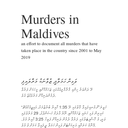
Murders in
Maldives
an effort to document all murders that have
taken place in the country since 2001 to May
2019
ވަޅިން ހަމަލާދީ ޒުވާނަކު މަރާލައިފި
ރޭ ދަންވަރު ހިންގި މާރާމާރީއެއްގައި ޒަހަމްކޮށްލި މީހަކަށް ފަރުވާ
ދެމުންދަނިކޮށް މަރުވެއްޖެ އެވެ.
“ހަވީރަ”ށް އެނގިފައިވާ ގޮތުގައި ރޭ 1:35 ހާއިރު ބުރުޒުމަގު، އައިޖީއެމްއެޗް
ކައިރިން ވަޅި ހަރައި ޒަހަމްކޮށްލި ނޫރު އާދަމް ހަސަންފުޅު، 29 މަރުވެފައި
ވަނީ، އެ ހޮސްޕިޓަލުގައި ފަރުވާ ދެމުން ދަނިކޮށް ފަތިހު 3:25 ހާއިރު އެވެ.
އޭނާގެ ކަރަށާއި އަރިކަށްޓަށް ވަޅިން ހަމަލާ ދިީފައިވާ ކަމަށް ވެ އެވެ.