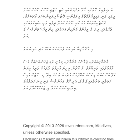
އެނގިފައިވާ ގޮތުގައި މާލޭ ދަފްތަރުގައި ރަޖިސްޓްރީ އޮންނަ ނޫރަށް ހަމަލާ
ދީފައި ވަނީ، އައިޖީއެމްއެޗުގެ އިމަޖެންސީ ގޭޓު ކުރިމަތިން ކަހަލަ ގޮތަކަށެވެ.
ރަށްޓެހިންތަކަކާ އެކު ހުރި ނޫރަށް ހަމަލާ ދީފައި ވަނީ ސައިކަލެއްގައި
ދުއްވާފައި ދިޔަ ދެ މީހުންގެ ތެރެއިން ފަހަތުގައި އިން މީހާ ކަމަށް ވެސް ވެ
އެވެ.
މި މާރާމާރީއާ ގުޅިގެން ފުލުހުންގެ ބަހެއް އަދި ނުލިބެ އެވެ.
މާރާމާރީއެއްގައި ޒުވާނަކު މަރާލާފައި މިވަނީ ވަޅި ޖެހުން އަނެއްކާ ވެސް
އާއްމުވެފައި ވަނިކޮށެވެ. އެ ގޮތުން، މިދިޔަ އާދިއްތަ ދުވަހުގެ ފަތިހު ޅިޔަނު
ކެފޭ އަށް ހަތަރު މީހުންގެ ގްރޫޕަކުން ވަދެ، އެ ތަނުގެ ބިދޭސީ ސޭޓަށް ވަޅިން
ހަމަލާދީ މަރާލާފައިވެ އެވެ. އަދި އޭގެ ފަހުން ވެސް ވަނީ ގިނަ އަދަދެއްގެ
ބިދޭސީންނަށް ހަމަލާ ދީ ޒަހަމްކޮށްލާފަ އެވެ.
Copyright © 2013-2026 mvmurders.com, Maldives,
unless otherwise specified.
Disclaimer:All research material in this initiative is collected from