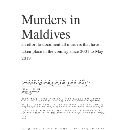
Murders in
Maldives
an effort to document all murders that have
taken place in the country since 2001 to May
2019
ޝިއާރު މަރުވީ ބޮލަށް ލިބުނު ޒަހަމްތަކުން:
ހޮސްޕިޓަލް
އައްޑޫގައި ތޫނު އެއްޗަކުން ހަމަލާ ދީގެން ހޮސްޕިޓަލްގައި ފަރުވާ ދެމުން
ދަނިކޮށް މިއަދު މަރުވި ޒުވާނާ މަރުވެފައި ވަނީ އޭނާގެ ބޮލަށް ލިބިފައިވާ
ސީރިއަސް ޒަހަމްތަކާ ގުޅިގެން ކަމަށް ހިތަދޫ ރީޖަނަލް ހޮސްޕިޓަލުން ބުނެފި
އެވެ.
އެތަނުގެ އޮފިޝަލަކު ވިދާޅުވީ ހިތަދޫ އަތީނާ، ހުސައިން ޝިއާރު، 19، ގެ