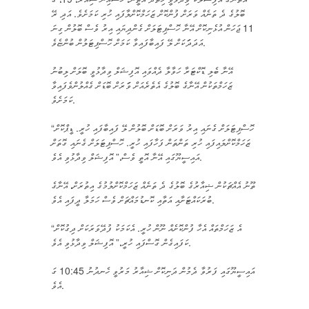
ބޮލުގެ ދެ ތަނެއް ވަރަށް ފުންކޮށް ޒަހަމްކޮށްލާފައި ހުރި ކަމަށެވެ. އަދި ރޭ
11 ޖަހަން އުޅެނިކޮށް އޭނާ ހޮސްޕިޓަލަށް ގެންދިޔައި އިރު ވެސް ބޮލުން ގިނަ
އަދަދަަކަށް ލޭ ފައިބާފައިވާ ކަމަށް ހޮސްޕިޓަލުން ބުންޏެވެ.
އޭނާ ބެލި ޑޮކްޓަރާ ހަވާލާ ދެއްވައި އޮފިޝަލް ވިދާޅުވީ ބޮލަށް ލިބުނު
ޒަހަމްތަކުން އޭނާގެ ބޮލުގެ އެތެރެއަށް ވަަރަށް ބޮޑަށް ގެއްލުންވެފައިވާ
ކަމަށެވެ.
“ހޮސްޕިޓަލަށް ގެނައި އިރު ވަރަށް ބޮޑަށް ބޮލުން ލޭ ފައިބާފައި ހުރީ. ޑީޕްކޮށް
ޒަހަމްކޮށްލައިފައި ހުރި ތަންތަން ފަހާފައި ހުރީ. ހޮސްޕިޓަލަށް ގެނައި ގޮތަށް
އައިސީޔޫގައި އޭނާ އޮތީ ވެސް،” އޮފިޝަލް ވިދާޅުވި އެވެ.
ތޫނު އެއްޗަކުން ޝިއާރުގެ ބޮލުގެ ދެ ތަނެއް ޒަހަމްކޮށްލުމުގެ އިތުރަށް، އޭނާގެ
ބުރަކައްޓަށާއި އަތާއި ކޮނޑުމައްޗަށް ވެސް ހަމަލާ ދީފައި އެވެ.
“އެ ޒަހަމްތައް އެހާ ފުންކޮށެއް ނޫން ހުރީ. އެކަމަކު ފުދޭވަރަކަށް ދިގުކޮށް
ކަފައިގެން ގޮސްފައި ހުރީ،” އޮފިޝަލް ވިދާޅުވި އެވެ.
އައިސީޔޫގައި ފަރުވާ ދެމުން ދަނިކޮށް ޝިއާރު މަރުވީ ހެނދުނު 10:45 ގަ
އެވެ.