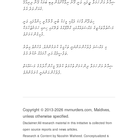
ޝިއާރު އަށް ހަމަލާ ދީީފައި ވަނީ މޫނު ނިވާކޮށްގެން ތިބި ބަޔަކު އޭނާ ދިރިއުޅޭ
ގެއަށް ވަދެ އެވެ.
ހިތަދޫން ވާހަކަ ދެއްކި މީހަކު ބުނީ މާރާމާރީ ހިންގާފައި ވަނީ
މަސްތުވާތަކެތީގެ މައްސަލައެއްގައި ގްރޫޕެއްގެ ތެރޭގައި ހިނގި ހަމަނުޖެހުމަކާ
ގުޅިގެން ކަމަށެވެ.
މި މައްސަލަ ފުލުހުން އަންނަނީ ތަހުގީގު ކުރަމުންނެވެ. އެހެންވެ އިތުރު
ތަފުސީލެއް އަދި ހާމައެއް ނުކުރެ އެވެ.
ޝިއާރު އަށް ހަމަލާ ދިން ކަމަށް ތުހުމަތު ކުރެވޭ މީހުން ހޯދުމުގެ މަސައްކަތް
ފުލުހުން އަންނަނީ ކުރަމުންނެވެ.
Copyright © 2013-2026 mvmurders.com, Maldives,
unless otherwise specified.
Disclaimer:All research material in this initiative is collected from
open source reports and news articles.
Research & Content by Nooshin Waheed. Conceptualized &