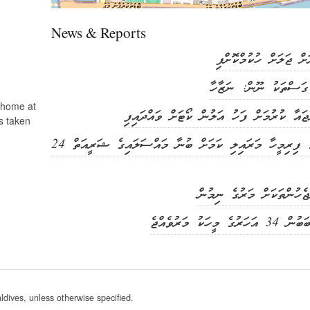
News & Reports
ށް ޖަލަށް ހުކުމްކޮށްފި
 ގަސްތަކު ނޫން: ނަޒާހާ
r home at
ޖައާ ކުރުމަށް ފަހު އަލުން ކޯޓަށް ވައްދައިފި
s taken
ކުރީގެ އަނބިމީހާ ވަޅި ހަރައި ކުރީގެ ފިރިމީހާ މަރައިލި ކަމަށް ބުނާ މައްސަލައިގެ ޝަރީއަތް 24
ެހުންތަކަށް މަރުގެ ނިމުން
 މަރުވެއްޖެ
ives, unless otherwise specified.