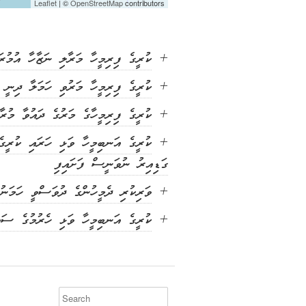
Leaflet
| ©
OpenStreetMap
contributors
ކުރީގެ ފިރިމީހާ މަރާލި ނަޒާހާ އުމުރަ
+
ކުރީގެ ފިރިމީހާ މަރުވި ހަމަލާ ދިނީ
+
ކުރީގެ ފިރިމީހާގެ މަރުގެ ދައުވާ މުރާ
+
+
ގަޑިއިރު ނުވަނީސް ފަށައިފި
ވަރިކުރި ދެމީހުންގެ ދުވަސްވީ ހަމަނުޖ
+
ކުރީގެ އަނބިމީހާ ވަޅި ހެރުމުގެ ސަބަބުން 34 އަހަރުގެ މީހަކު
+