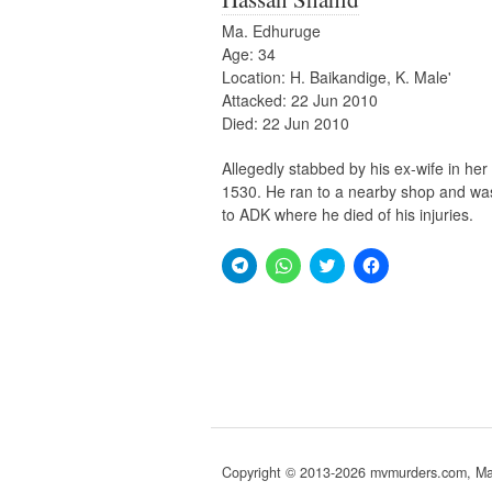
Ma. Edhuruge
Age: 34
Location: H. Baikandige, K. Male'
Attacked: 22 Jun 2010
Died: 22 Jun 2010
Allegedly stabbed by his ex-wife in he
1530. He ran to a nearby shop and wa
to ADK where he died of his injuries.
Click
Click
Click
Click
to
to
to
to
share
share
share
share
on
on
on
on
Telegram
WhatsApp
Twitter
Facebook
(Opens
(Opens
(Opens
(Opens
in
in
in
in
new
new
new
new
window)
window)
window)
window)
Copyright © 2013-2026 mvmurders.com, Mald